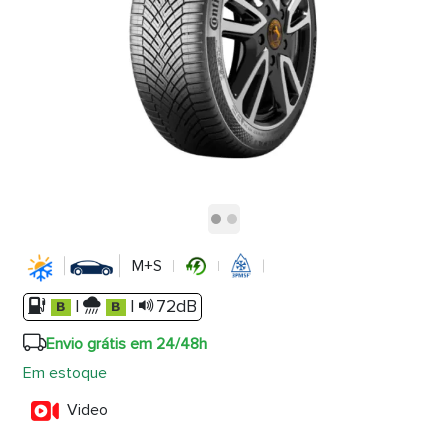
M+S
|
|
72dB
Envio grátis em 24/48h
Em estoque
Video