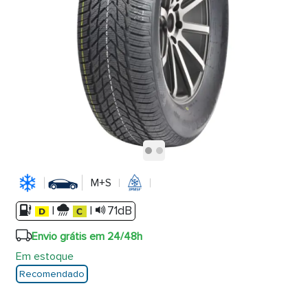
M+S
|
|
71dB
Envio grátis em 24/48h
Em estoque
Recomendado