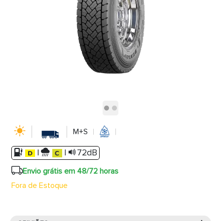
M+S
|
|
72dB
Envio grátis em 48/72 horas
Fora de Estoque