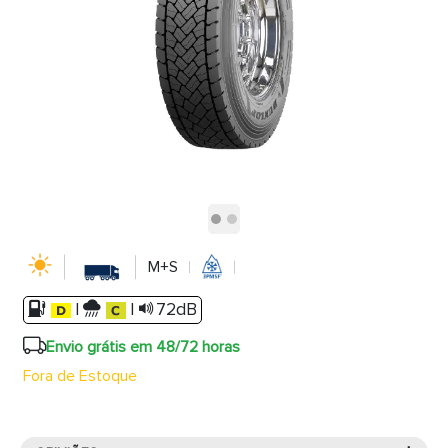
M+S
|
|
72dB
Envio grátis em 48/72 horas
Fora de Estoque