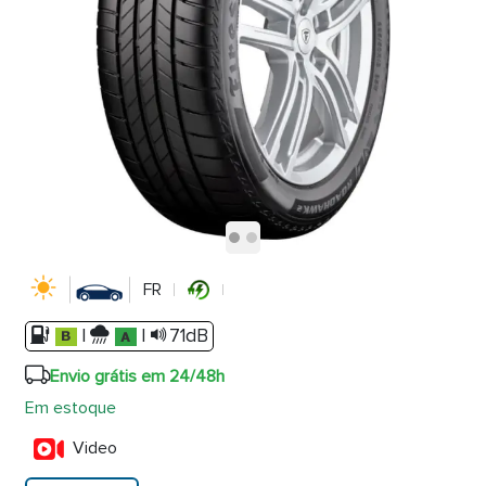
FR
|
|
71dB
Envio grátis em 24/48h
Em estoque
Video