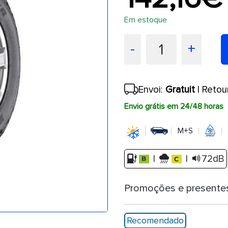
Em estoque
1
-
+
Envoi:
Gratuit
| Retou
Envio grátis em 24/48 horas
M+S
|
|
72dB
Promoções e presente
Recomendado