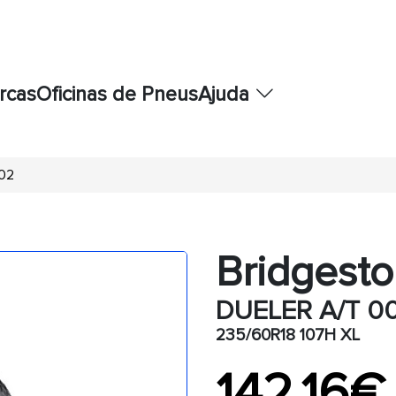
rcas
Oficinas de Pneus
Ajuda
02
Bridgest
DUELER A/T 0
235/60R18 107H XL
142,16€