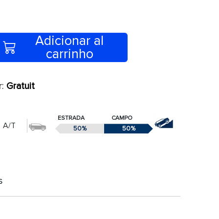
Adicionar al
carrinho
r:
Gratuit
ESTRADA
CAMPO
A/T
50%
50%
s