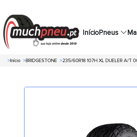
Início
Pneus
Ma
>
Início
>
BRIDGESTONE
>
235/60R18 107H XL DUELER A/T 0