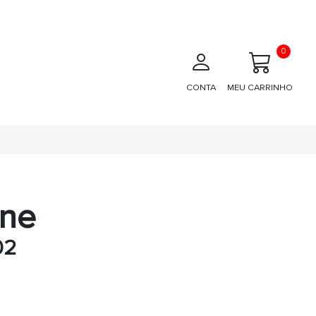
0
CONTA
MEU CARRINHO
one
02