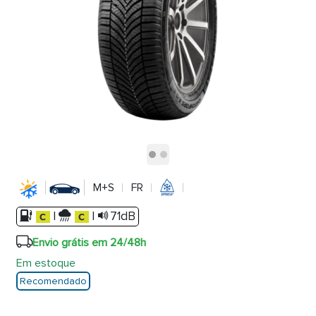
M+S
FR
|
|
71dB
Envio grátis em 24/48h
Em estoque
Recomendado