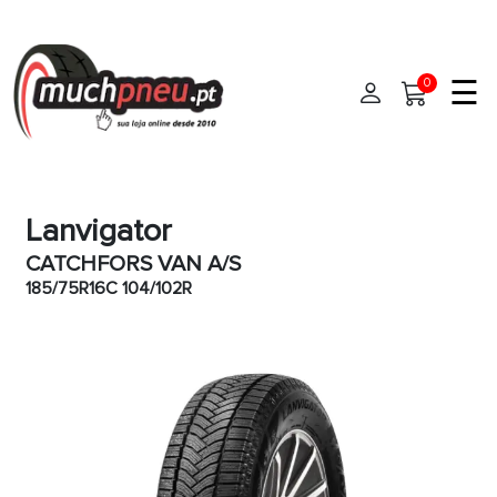
☰
0
Início
Lanvigator
Pneus
CATCHFORS VAN A/S
Pneus de carro
185/75R16C 104/102R
Marcas
Pneus 4x4
Oficinas de Pneus
Pneus de moto
Pneus de Van
Ajuda
Pneus de caminhão
Contato