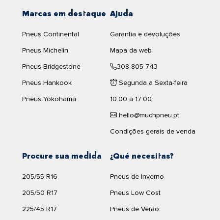
conduz em climas imprevisíveis ou em terrenos
73dB
que permitan reducir los tiempos de trabajo.
Marcas em destaque
Ajuda
complicados.
El neumático
LANVIGATOR CATCHFORS VAN A/S
Ver produto
Pneus Continental
Garantia e devoluções
185/75R16 104 R
cuenta con una anchura de
185
milímetros,
Graças ao design especial do piso, com sulcos
un perfil de
75
mm y un diámetro de
16
pulgadas.
mais profundos e um padrão otimizado, os pneus
Pneus Michelin
Mapa da web
M+S melhoram a tração e aderência em
Esta rueda tiene un índice de carga de
104
, con este índice
M+S
Pneus Bridgestone
308 805 743
superfícies onde outros pneus podem falhar.
mostrar oficinas de pneus
de carga es posible soportar un peso de
900
kilogramos.
Embora não sejam pneus inteiramente de inverno,
perto de mim
Pneus Hankook
Segunda a Sexta-feira
155,75 €
La velocidad máxima a la que puede circular el
Recomendado
oferecem uma segurança adicional em climas
Pneus Yokohama
10:00 a 17:00
LANVIGATOR CATCHFORS VAN A/S 185/75R16 104 R
es de
frios e em situações específicas.
170
kilómetros por hora, según nos indica el símbolo de
hello@muchpneu.pt
Envio grátis em 24/48h
velocidad
R
.
Mais tração:
Desempenho melhorado em
Condições gerais de venda
Cantidad:
superfícies com lama ou neve leve.
Comparar
Eficiencia del neumático
LANVIGATOR CATCHFORS VAN A/S
185/75R16 104 R
Adaptabilidade:
Perfeito para climas variáveis ou
Procure sua medida
¿Qué necesitas?
rotas com terrenos difíceis.
El neumático
LANVIGATOR CATCHFORS VAN A/S
Segurança adicional:
Maior estabilidade em
185/75R16 104 R
cuenta con una etiqueta de consumo de
205/55 R16
Pneus de Inverno
condições escorregadias.
C
, se trata de un consumo de combustible moderado
205/50 R17
Pneus Low Cost
La sonoridad del
Catchfors van a/s
de
Lanvigator
pese a
225/45 R17
Pneus de Verão
CONTINENTAL
3 picos montaña
no ser de los más silenciosos del mercado ofrece una