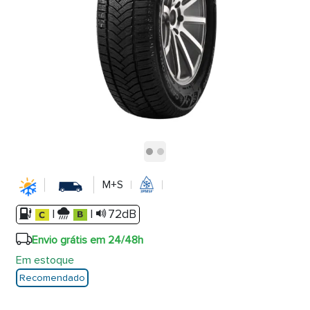
M+S
|
|
72dB
Envio grátis em 24/48h
Em estoque
Recomendado