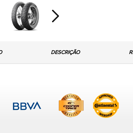
Next
O
DESCRIÇÃO
R