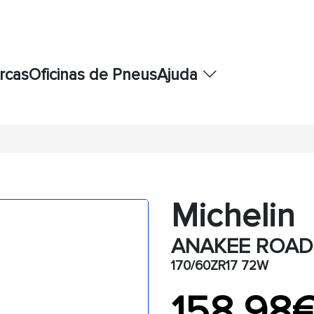
rcas
Oficinas de Pneus
Ajuda
Michelin
ANAKEE ROAD 
170/60ZR17 72W
158,98