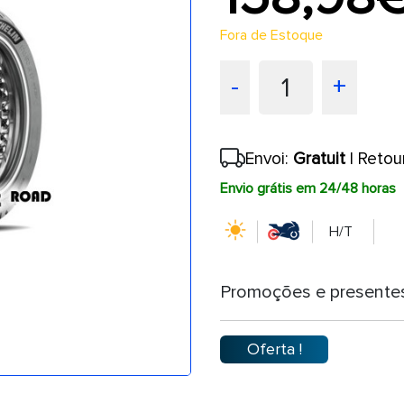
Fora de Estoque
1
-
+
Envoi:
Gratuit
| Retou
Envio grátis em 24/48 horas
H/T
Promoções e presente
Oferta !