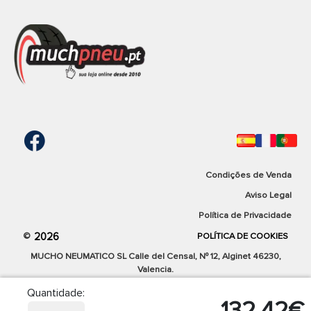
precio más bajo del mercado.
Ver produto
M+S
TRAIL
TT
TL
122,83 €
Envio grátis em 24/48h
Cantidad:
Condições de Venda
Comparar
Aviso Legal
Política de Privacidade
2026
©
POLÍTICA DE COOKIES
MUCHO NEUMATICO SL Calle del Censal, Nº 12, Alginet 46230,
Valencia.
MITAS
Quantidade:
132,42€
ENDURO TRAIL XT TL/TT