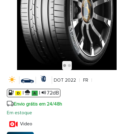
DOT 2022
FR
|
|
72dB
Envio grátis em 24/48h
Em estoque
Video