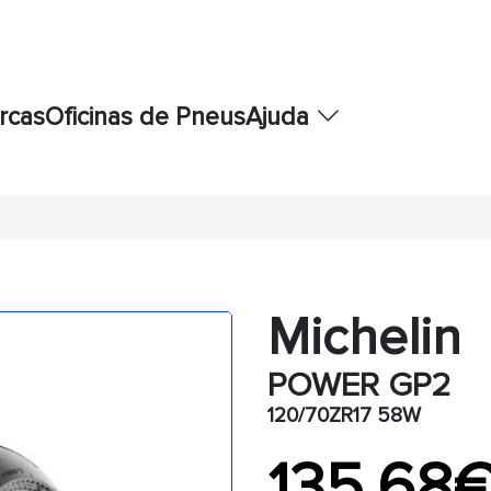
rcas
Oficinas de Pneus
Ajuda
Michelin
POWER GP2
120/70ZR17 58W
135,68