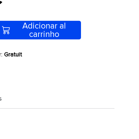
Adicionar al
carrinho
r:
Gratuit
s