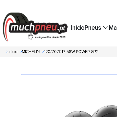
Início
Pneus
Ma
>
Início
>
MICHELIN
>
120/70ZR17 58W POWER GP2