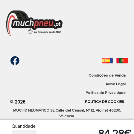
Compra tus neumáticos de moto de la marca
Bridgestone
al precio más bajo del mercado.
Condições de Venda
Aviso Legal
Política de Privacidade
2026
©
POLÍTICA DE COOKIES
MUCHO NEUMATICO SL Calle del Censal, Nº 12, Alginet 46230,
Valencia.
Quantidade:
84,28€