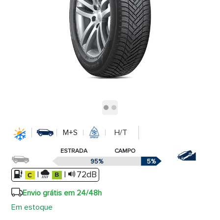
M+S
H/T
ESTRADA
CAMPO
95%
5%
|
|
72dB
Envio grátis em 24/48h
Em estoque