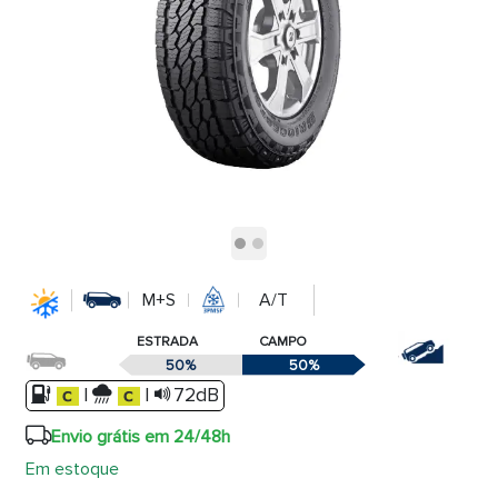
M+S
A/T
ESTRADA
CAMPO
50%
50%
|
|
72dB
Envio grátis em 24/48h
Em estoque