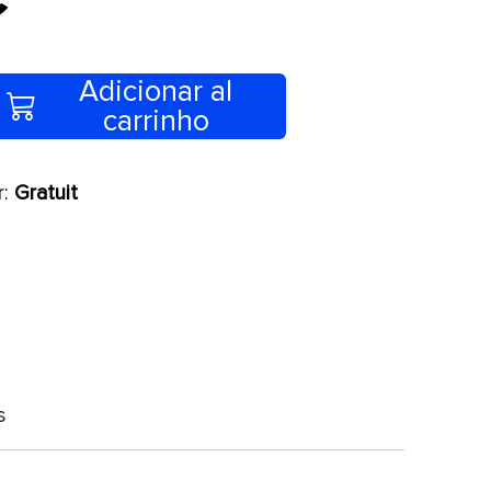
Adicionar al
carrinho
r:
Gratuit
s