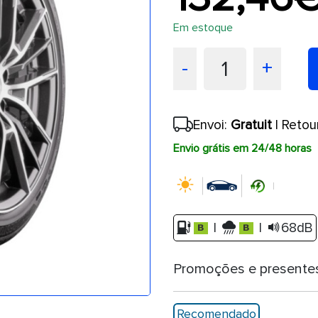
Em estoque
1
-
+
Envoi:
Gratuit
| Retou
Envio grátis em 24/48 horas
|
|
68dB
Promoções e presente
Recomendado