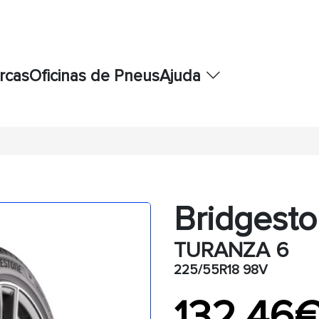
rcas
Oficinas de Pneus
Ajuda
Bridgest
TURANZA 6
225/55R18 98V
132,46