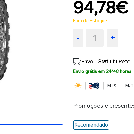
94,78€
Fora de Estoque
1
-
+
Envoi:
Gratuit
| Retou
Envio grátis em 24/48 horas
M+S
M/T
Promoções e presente
Recomendado