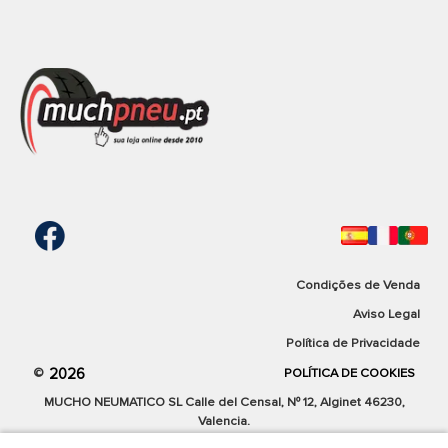
METZELER
Compra tus neumáticos de moto de la marca
Mitas
al
ME888 MARATHON ULTRA
precio más bajo del mercado.
90/90-21 54H
Ver produto
CUSTOM_TOURING
TL
Condições de Venda
123,74 €
Aviso Legal
Política de Privacidade
Envio grátis em 24/48h
2026
©
POLÍTICA DE COOKIES
Cantidad:
Comparar
MUCHO NEUMATICO SL Calle del Censal, Nº 12, Alginet 46230,
Valencia.