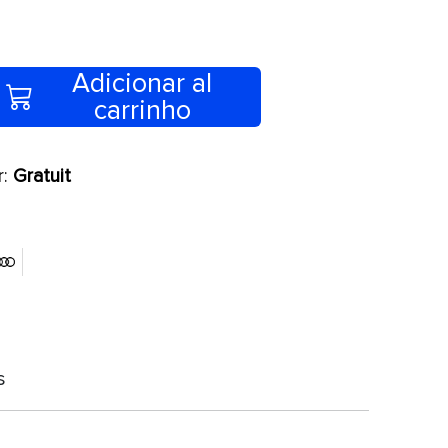
Adicionar al
carrinho
r:
Gratuit
s