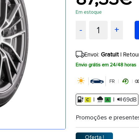
Em estoque
1
-
+
Envoi:
Gratuit
| Retou
Envio grátis em 24/48 horas
FR
|
|
69dB
Promoções e presente
Oferta !