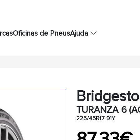
rcas
Oficinas de Pneus
Ajuda
Bridgest
TURANZA 6 (A
225/45R17 91Y
87,33€