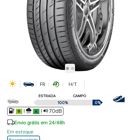
FR
H/T
ESTRADA
CAMPO
100%
0%
|
|
70dB
Envio grátis em 24/48h
Em estoque
Recomendado