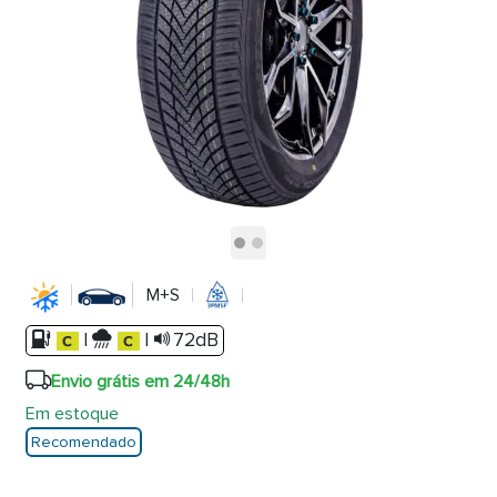
M+S
|
|
72dB
Envio grátis em 24/48h
Em estoque
Recomendado