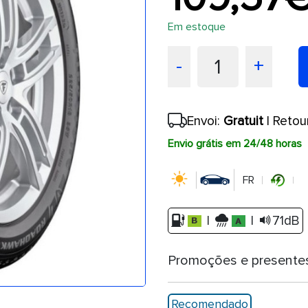
Em estoque
1
-
+
Envoi:
Gratuit
| Retou
Envio grátis em 24/48 horas
FR
|
|
71dB
Promoções e presente
Recomendado