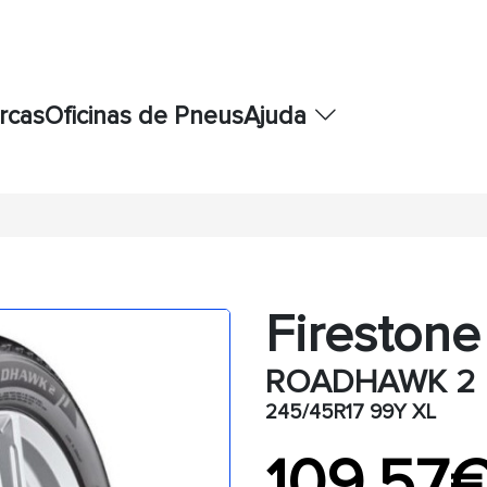
rcas
Oficinas de Pneus
Ajuda
Firestone
ROADHAWK 2
245/45R17 99Y XL
109,57