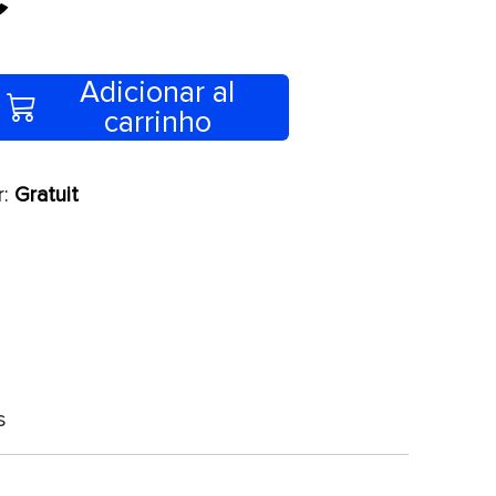
Adicionar al
carrinho
r:
Gratuit
s