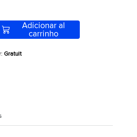
Adicionar al
carrinho
r:
Gratuit
s