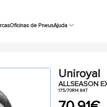
rcas
Oficinas de Pneus
Ajuda
Uniroyal
ALLSEASON E
175/70R14 84T
70,91€