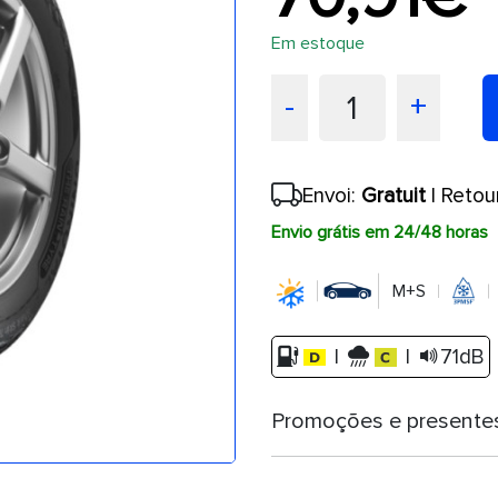
Em estoque
1
-
+
Envoi:
Gratuit
| Retou
Envio grátis em 24/48 horas
M+S
|
|
71dB
Promoções e presente