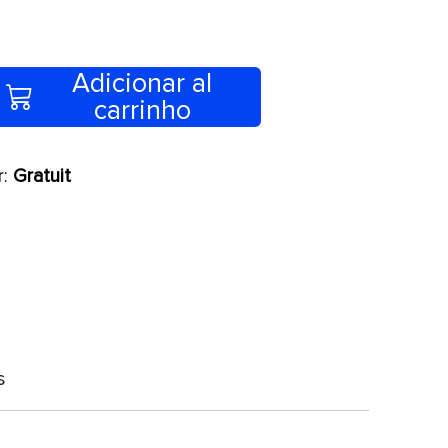
Adicionar al
carrinho
r:
Gratuit
s