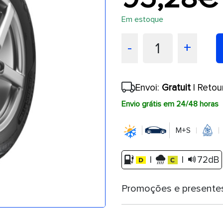
Em estoque
1
-
+
Envoi:
Gratuit
| Retou
Envio grátis em 24/48 horas
M+S
|
|
72dB
Promoções e presente