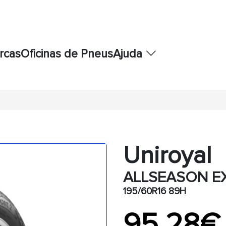
rcas
Oficinas de Pneus
Ajuda
Uniroyal
ALLSEASON E
195/60R16 89H
95,28€