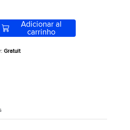
Adicionar al
carrinho
r:
Gratuit
s