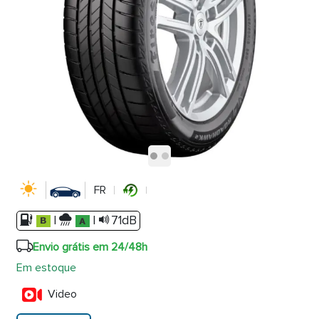
FR
|
|
71dB
Envio grátis em 24/48h
Em estoque
Video