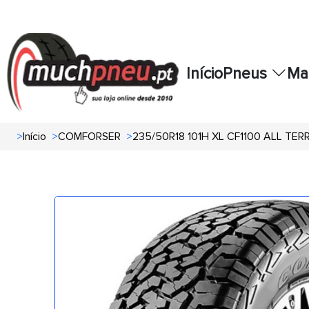
Início
Pneus
Ma
>
Início
>
COMFORSER
>
235/50R18 101H XL CF1100 ALL TER