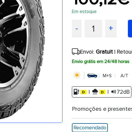
Em estoque
1
-
+
Envoi:
Gratuit
| Retou
Envio grátis em 24/48 horas
M+S
A/T
|
|
72dB
Promoções e presente
Recomendado