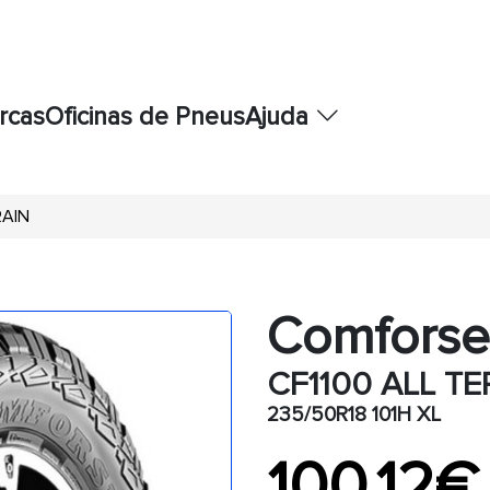
rcas
Oficinas de Pneus
Ajuda
RAIN
Comforse
CF1100 ALL TE
235/50R18 101H XL
100,12€