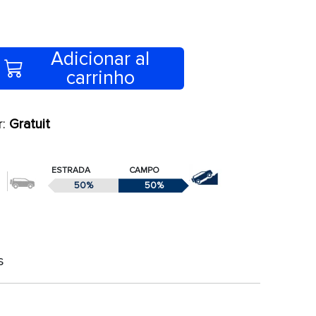
Adicionar al
carrinho
r:
Gratuit
ESTRADA
CAMPO
50%
50%
s