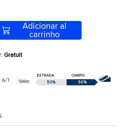
Adicionar al
carrinho
r:
Gratuit
ESTRADA
CAMPO
A/T
50%
50%
s