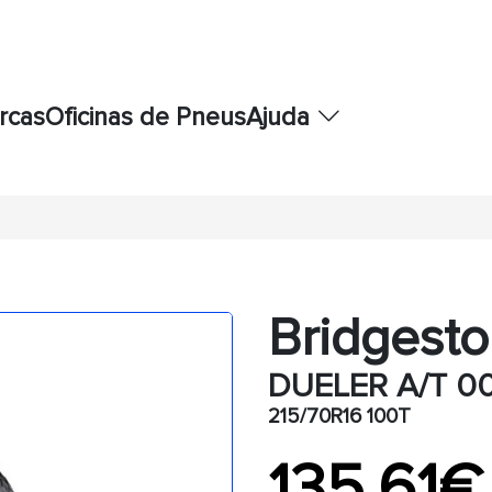
rcas
Oficinas de Pneus
Ajuda
Bridgest
DUELER A/T 0
215/70R16 100T
135,61€