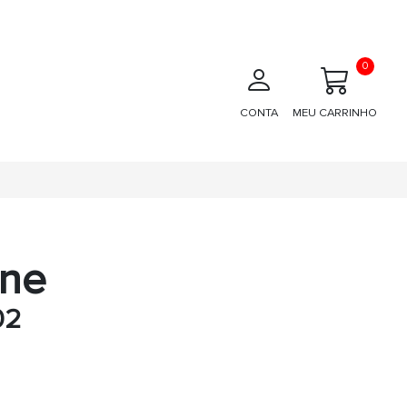
0
CONTA
MEU CARRINHO
one
02