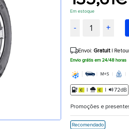
Em estoque
1
-
+
Envoi:
Gratuit
| Retou
Envio grátis em 24/48 horas
M+S
|
|
72dB
Promoções e presente
Recomendado