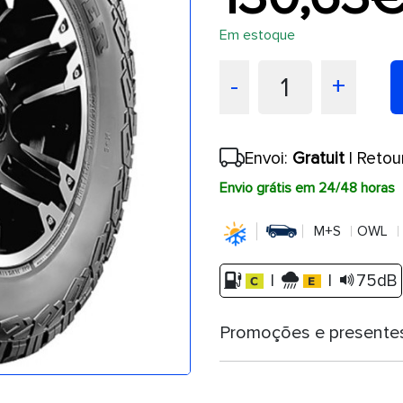
Em estoque
1
-
+
Envoi:
Gratuit
| Retou
Envio grátis em 24/48 horas
M+S
OWL
|
|
75dB
Promoções e presente