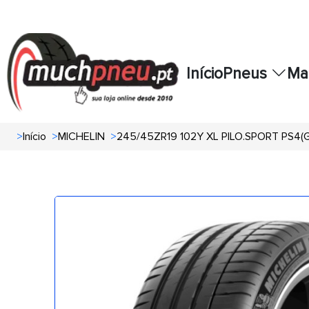
Início
Pneus
Ma
>
Início
>
MICHELIN
>
245/45ZR19 102Y XL PILO.SPORT PS4(