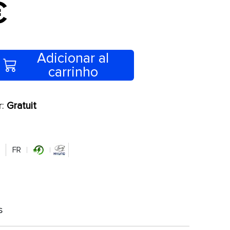
€
Adicionar al
carrinho
r:
Gratuit
FR
s