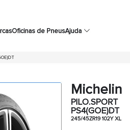
rcas
Oficinas de Pneus
Ajuda
GOE)DT
Michelin
PILO.SPORT
PS4(GOE)DT
245/45ZR19 102Y XL