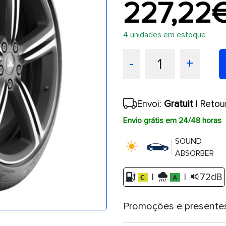
227,22
4 unidades em estoque
1
-
+
Envoi:
Gratuit
| Retou
Envio grátis em 24/48 horas
SOUND
ABSORBER
|
|
72dB
Promoções e presente