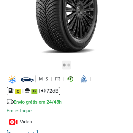
M+S
FR
|
|
72dB
Envio grátis em 24/48h
Em estoque
Video