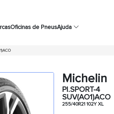
rcas
Oficinas de Pneus
Ajuda
O1)ACO
Michelin
PI.SPORT-4
SUV(AO1)ACO
255/40R21 102Y XL