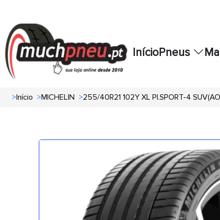
Início
Pneus
Ma
>
Início
>
MICHELIN
>
255/40R21 102Y XL PI.SPORT-4 SUV(A