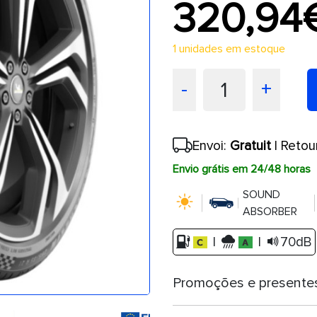
320,94
1 unidades em estoque
1
-
+
Envoi:
Gratuit
| Retou
Envio grátis em 24/48 horas
SOUND
ABSORBER
|
|
70dB
Promoções e presente