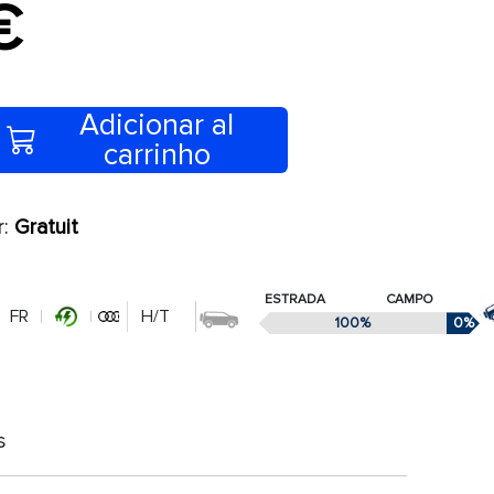
€
Adicionar al
carrinho
r:
Gratuit
ESTRADA
CAMPO
FR
H/T
100%
0%
s