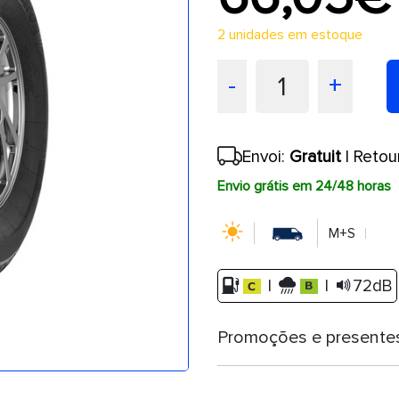
2 unidades em estoque
1
-
+
Envoi:
Gratuit
| Retou
Envio grátis em 24/48 horas
M+S
|
|
72dB
Promoções e presente