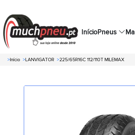
Início
Pneus
Ma
>
Início
>
LANVIGATOR
>
225/65R16C 112/110T MILEMAX