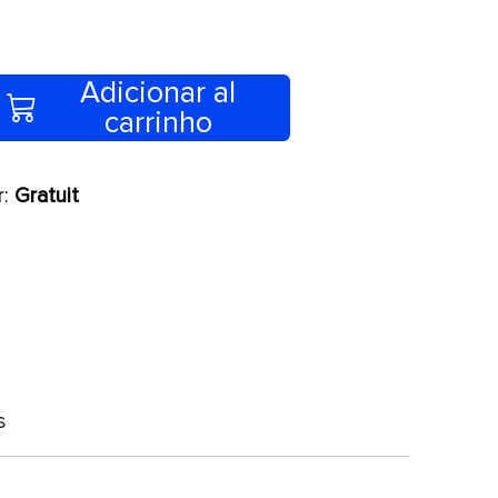
Adicionar al
carrinho
r:
Gratuit
s