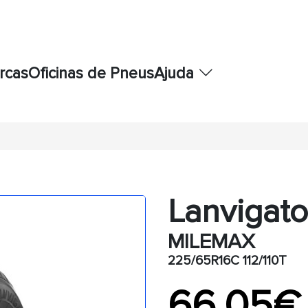
rcas
Oficinas de Pneus
Ajuda
Lanvigato
MILEMAX
225/65R16C 112/110T
66,05€