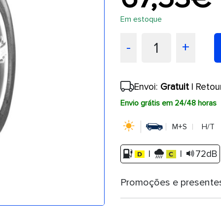
Em estoque
1
-
+
Envoi:
Gratuit
| Retou
Envio grátis em 24/48 horas
M+S
H/T
|
|
72dB
Promoções e presente