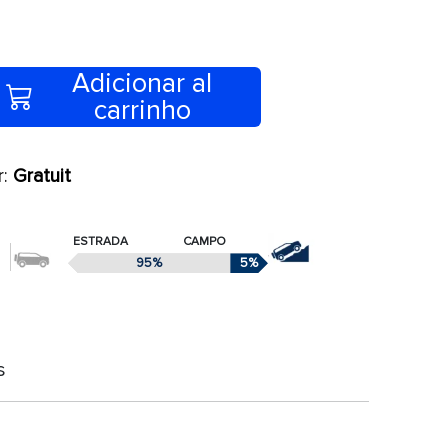
Adicionar al
carrinho
r:
Gratuit
ESTRADA
CAMPO
95%
5%
s