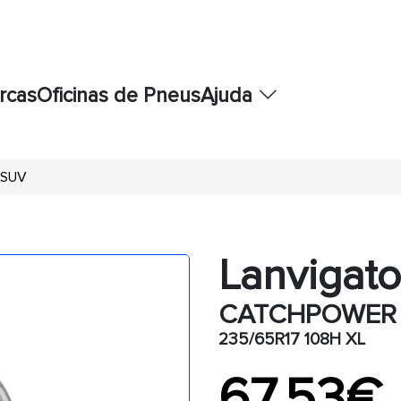
rcas
Oficinas de Pneus
Ajuda
 SUV
Lanvigato
CATCHPOWER
235/65R17 108H XL
67,53€