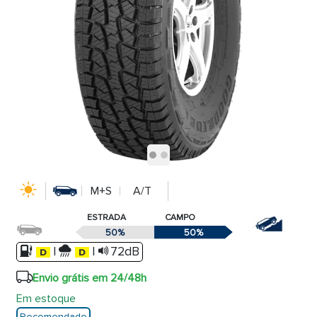
M+S
A/T
ESTRADA
CAMPO
50%
50%
|
|
72dB
Envio grátis em 24/48h
Em estoque
Recomendado