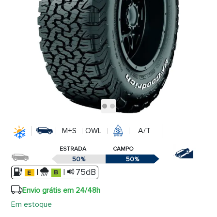
M+S
OWL
A/T
ESTRADA
CAMPO
50%
50%
|
|
75dB
Envio grátis em 24/48h
Em estoque