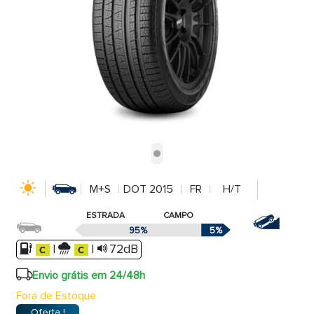
M+S
DOT 2015
FR
H/T
ESTRADA
CAMPO
95%
5%
|
|
72dB
Envio grátis em 24/48h
Fora de Estoque
Oferta !