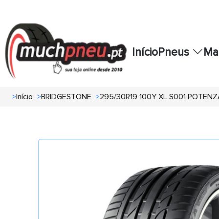
Início
Pneus
Ma
>
Início
>
BRIDGESTONE
>
295/30R19 100Y XL S001 POTEN