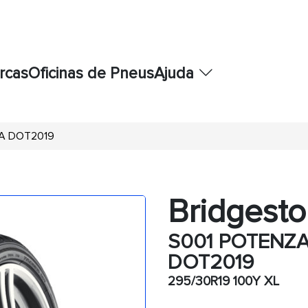
rcas
Oficinas de Pneus
Ajuda
ZA DOT2019
Bridgest
S001 POTENZ
DOT2019
295/30R19 100Y XL