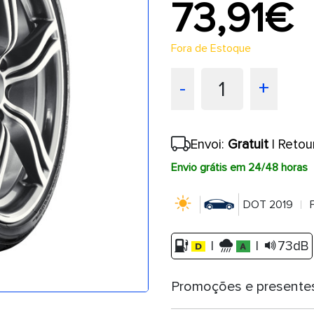
73,91€
Fora de Estoque
1
-
+
Envoi:
Gratuit
| Retou
Envio grátis em 24/48 horas
DOT 2019
|
|
73dB
Promoções e presente