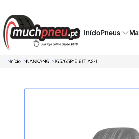
Início
Pneus
Ma
>
Início
>
NANKANG
>
165/65R15 81T AS-1