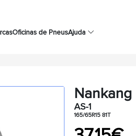
rcas
Oficinas de Pneus
Ajuda
Nankang
AS-1
165/65R15 81T
37,15€