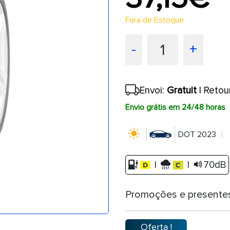
Fora de Estoque
1
-
+
Envoi:
Gratuit
| Retou
Envio grátis em 24/48 horas
DOT 2023
|
|
70dB
Promoções e presente
Oferta !