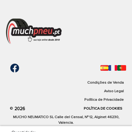
Si necesitas un neumático que pueda soportar los meses
más calurosos del año, el
TRACMAX RADIAL 109 145/80R12
74 T
es el neumático ideal para verano. Gracias al
fantástico clima del que gozamos en el país, estos
neumáticos de verano te servirán para todo el año y en la
mayoría de las regiones de la península y Baleares.
Otras consideraciones
Gracias al
Radial 109
de la marca
Tracmax
conseguirás un
neumático de máxima calidad a un precio realmente
económico. Sus prestaciones como neumático de
Verão
y
sus características principales, lo convierten en un
Condições de Venda
neumático muy recomendado para muchos turismos.
Aviso Legal
Compra tus neumáticos para coche de la marca
Tracmax
al
Política de Privacidade
precio más bajo del mercado.
2026
©
POLÍTICA DE COOKIES
MUCHO NEUMATICO SL Calle del Censal, Nº 12, Alginet 46230,
Valencia.