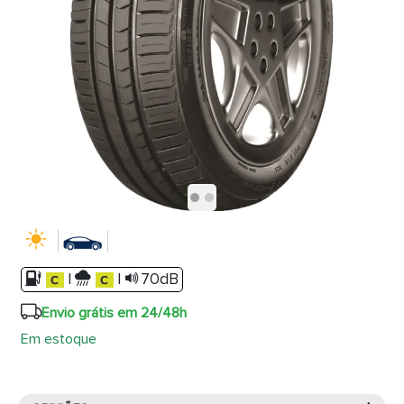
|
|
70dB
Envio grátis em 24/48h
Em estoque