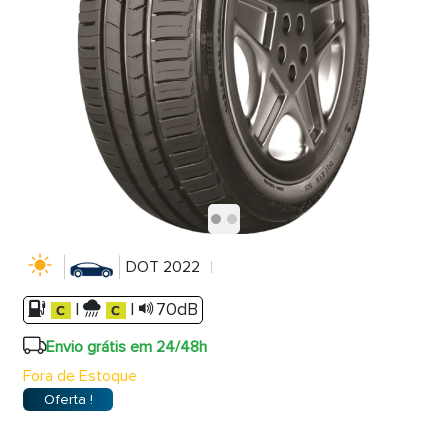
DOT 2022
|
|
70dB
Envio grátis em 24/48h
Fora de Estoque
Oferta !