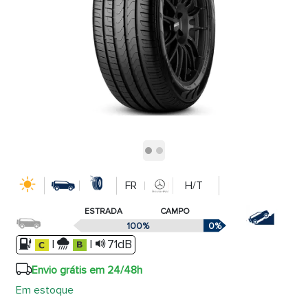
FR
H/T
ESTRADA
CAMPO
100%
0%
|
|
71dB
Envio grátis em 24/48h
Em estoque