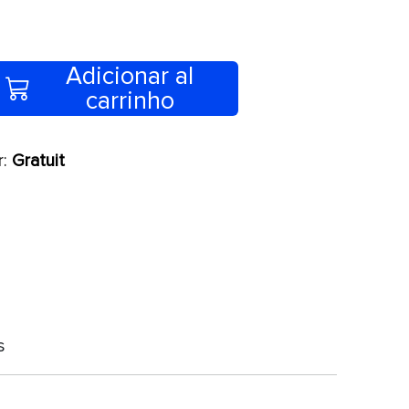
Adicionar al
carrinho
r:
Gratuit
s