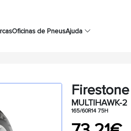
rcas
Oficinas de Pneus
Ajuda
Firestone
MULTIHAWK-2
165/60R14 75H
73,21€