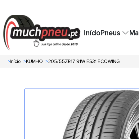
Início
Pneus
Ma
>
Início
>
KUMHO
>
205/55ZR17 91W ES31 ECOWING