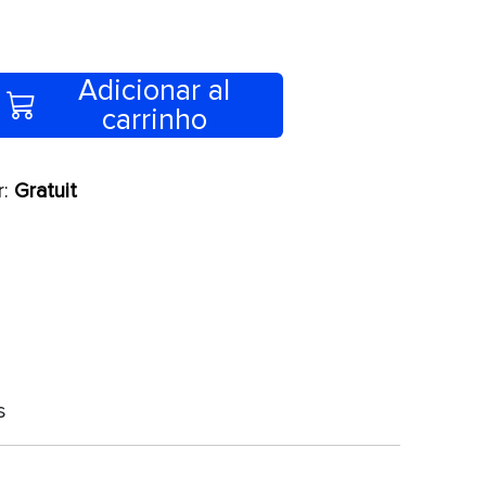
Adicionar al
carrinho
r:
Gratuit
s