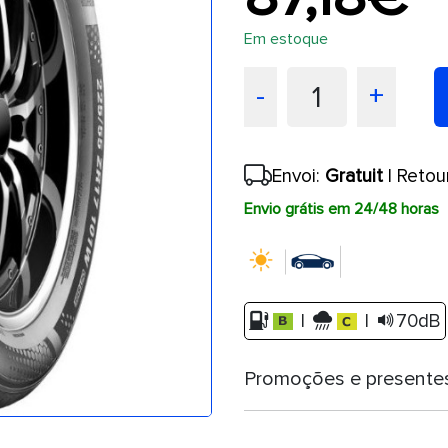
Em estoque
1
-
+
Envoi:
Gratuit
| Retou
Envio grátis em 24/48 horas
|
|
70dB
Promoções e presente