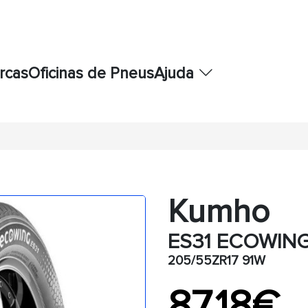
rcas
Oficinas de Pneus
Ajuda
Kumho
ES31 ECOWIN
205/55ZR17 91W
87,18€