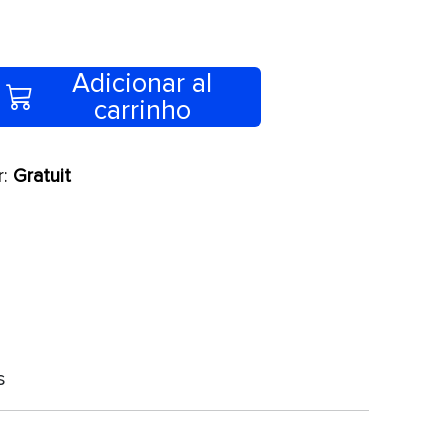
Adicionar al
carrinho
r:
Gratuit
s