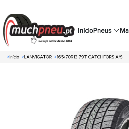
Início
Pneus
Ma
>
Início
>
LANVIGATOR
>
165/70R13 79T CATCHFORS A/S