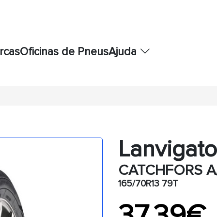
rcas
Oficinas de Pneus
Ajuda
Lanvigato
CATCHFORS A
165/70R13 79T
37,39€