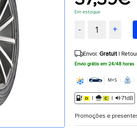
Em estoque
1
-
+
Envoi:
Gratuit
| Retou
Envio grátis em 24/48 horas
M+S
|
|
71dB
Promoções e presente