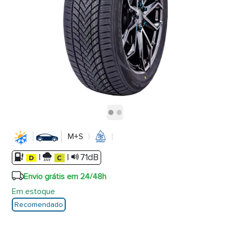
M+S
|
|
71dB
Envio grátis em 24/48h
Em estoque
Recomendado