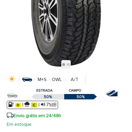
M+S
OWL
A/T
ESTRADA
CAMPO
50%
50%
|
|
71dB
Envio grátis em 24/48h
Em estoque