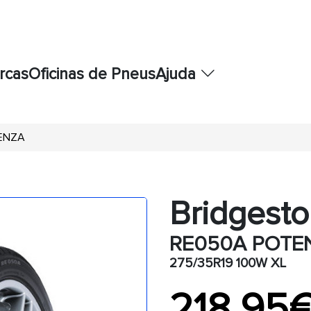
rcas
Oficinas de Pneus
Ajuda
TENZA
Bridgest
RE050A POTE
275/35R19 100W XL
218,95