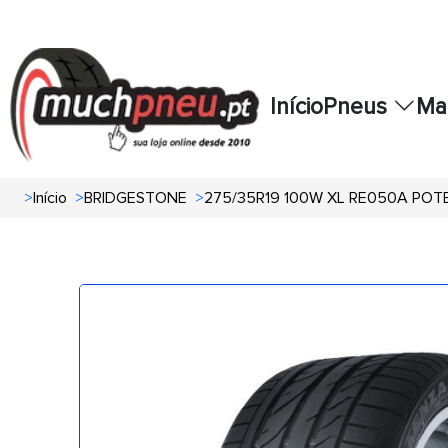
Início
Pneus
Ma
>
Início
>
BRIDGESTONE
>
275/35R19 100W XL RE050A PO