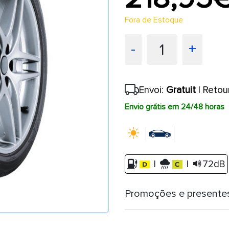
Fora de Estoque
1
-
+
Envoi:
Gratuit
| Retou
Envio grátis em 24/48 horas
|
|
72dB
Promoções e presente