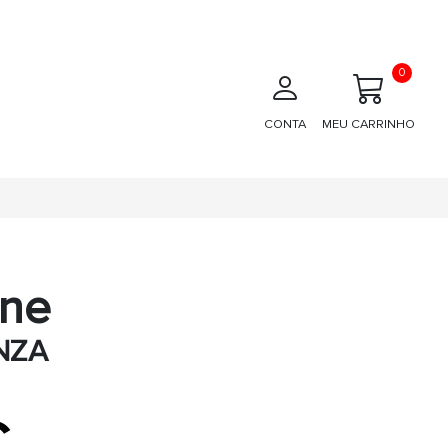
0
CONTA
MEU CARRINHO
one
NZA
€