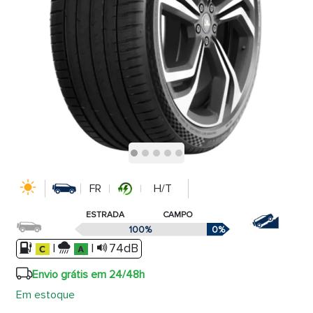
FR
H/T
ESTRADA
CAMPO
100%
0%
|
|
74dB
Envio grátis em 24/48h
Em estoque